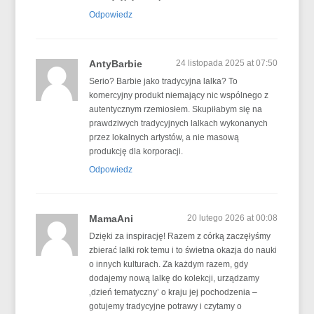
Odpowiedz
AntyBarbie
24 listopada 2025 at 07:50
Serio? Barbie jako tradycyjna lalka? To
komercyjny produkt niemający nic wspólnego z
autentycznym rzemiosłem. Skupiłabym się na
prawdziwych tradycyjnych lalkach wykonanych
przez lokalnych artystów, a nie masową
produkcję dla korporacji.
Odpowiedz
MamaAni
20 lutego 2026 at 00:08
Dzięki za inspirację! Razem z córką zaczęłyśmy
zbierać lalki rok temu i to świetna okazja do nauki
o innych kulturach. Za każdym razem, gdy
dodajemy nową lalkę do kolekcji, urządzamy
‚dzień tematyczny’ o kraju jej pochodzenia –
gotujemy tradycyjne potrawy i czytamy o