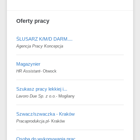
Oferty pracy
ŚLUSARZ K/M/D DARM....
Agencja Pracy Koncepcja
Magazynier
HR Assistant
-
Otwock
Szukasz pracy lekkiej i...
Lavoro Due Sp. z o.o.
-
Mogilany
Szwacz/szwaczka - Kraków
Pracaprodukcja.pl
-
Kraków
Osoba do wykonywania prac...